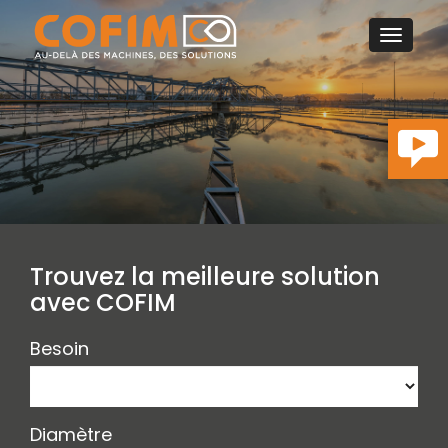
Toggle
RECHERCHER
navigat
SOCIÉTÉ
D
SECTEURS D'ACTIVITÉS
D
MACHINES
CONVERTISSEUR DE MESURES
Trouvez la meilleure solution
ACTUALITÉS
avec COFIM
CONTACT
Besoin
Diamètre