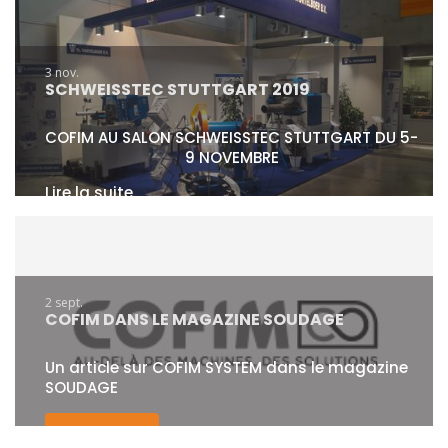
Des besoins en chanfreinage forte épaisseur,
regardez notre comparatifs des différentes...
3 nov.
Lire la suite
SCHWEISSTEC STUTTGART 2019
COFIM AU SALON SCHWEISSTEC STUTTGART DU 5-
9 NOVEMBRE
Lire la suite
2 sept.
COFIM DANS LE MAGAZINE SOUDAGE
Un article sur COFIM SYSTEM dans le magazine
SOUDAGE
Lire la suite