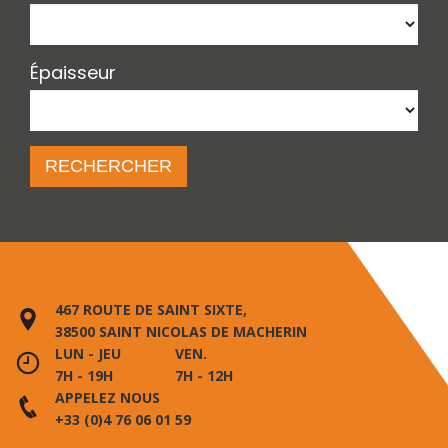
Épaisseur
467 ROUTE DE SAINT SIXTE,
38500 SAINT NICOLAS DE MACHERIN
LUN - JEU
VEN.
7H - 19H
7H - 12H
APPELEZ NOUS
+33 (0)4 76 06 01 59