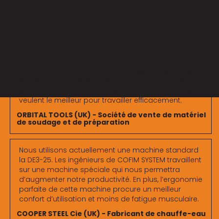
NOS CLIENTS PARLENT DE
COFIM
La machine de chanfreinage TU6 est fiable, robuste
et elle a un côté sexy. C’est important pour nos
clients qui vont garder cette machine longtemps. Ils
veulent le meilleur pour travailler efficacement.
ORBITAL TOOLS (UK) - Société de vente de matériel
de soudage et de préparation
Nous utilisons actuellement une machine standard
la DE3-25. Les ingénieurs de COFIM SYSTEM travaillent
sur une machine spéciale qui nous permettra
d’augmenter notre productivité. En plus, l’ergonomie
parfaite de cette machine procure un meilleur
confort d’utilisation et moins de fatigue musculaire.
COOPER STEEL Cie (UK) - Fabricant de chauffe-eau