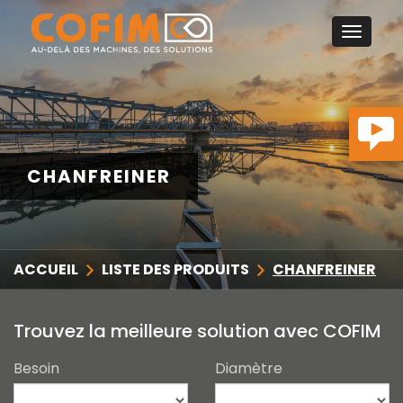
Toggle
RECHERCHER
navigat
SOCIÉTÉ
D
SECTEURS D'ACTIVITÉS
D
CHANFREINER
MACHINES
CONVERTISSEUR DE MESURES
ACTUALITÉS
ACCUEIL
LISTE DES PRODUITS
CHANFREINER
CONTACT
Trouvez la meilleure solution avec COFIM
Besoin
Diamètre